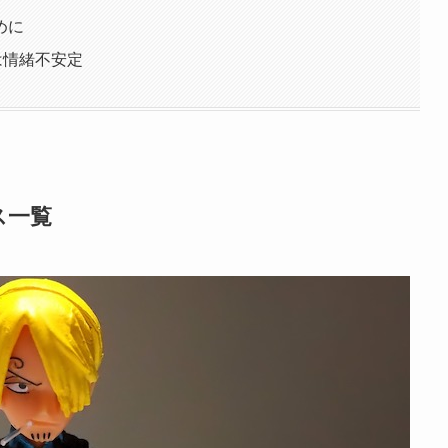
めに
は情緒不安定
ス一覧