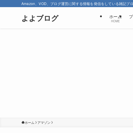
Amazon、VOD、ブログ運営に関する情報を発信をしている雑記ブ
よよブログ
ホーム
プ
HOME
ホーム
アマゾン