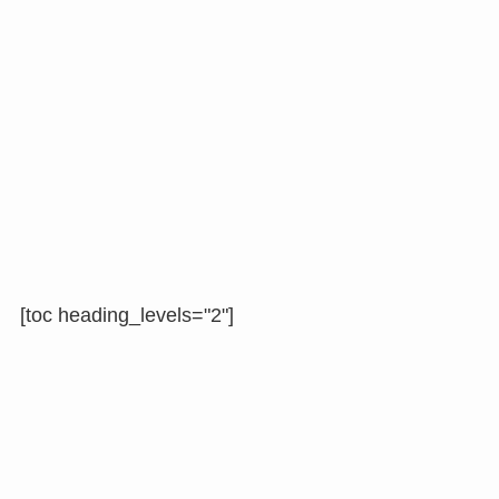
[toc heading_levels="2"]