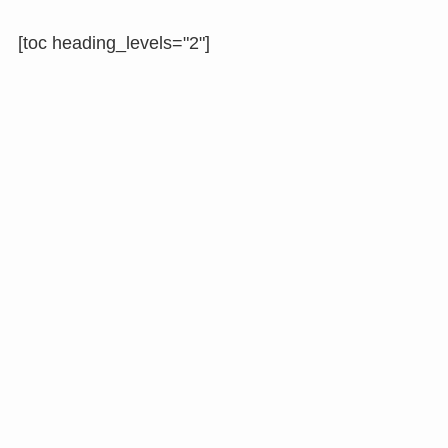
[toc heading_levels="2"]